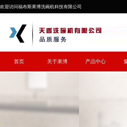
欢迎访问福布斯果博洗碗机科技有限公司
首页
关于果博
产品中心