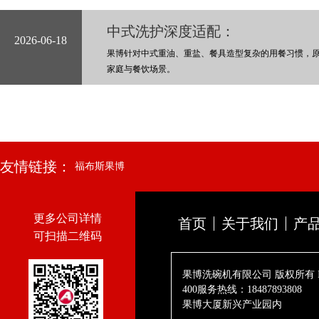
中式洗护深度适配：
2026-06-18
果博针对中式重油、重盐、餐具造型复杂的用餐习惯，
家庭与餐饮场景。
友情链接：
福布斯果博
更多公司详情
首页
关于我们
产
可扫描二维码
果博洗碗机有限公司 版权所有 ICP
400服务热线：18487893808
果博大厦新兴产业园内