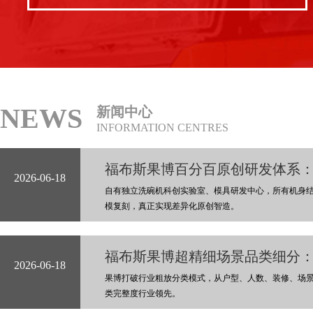
NEWS
新闻中心
INFORMATION CENTRES
福布斯果博百分百原创研发体系
2026-06-18
自有独立洗碗机科创实验室、模具研发中心，所有机身
模复刻，真正实现差异化原创智造。
福布斯果博超精细场景品类细分
2026-06-18
果博打破行业粗放分类模式，从户型、人数、装修、场
类完整度行业领先。